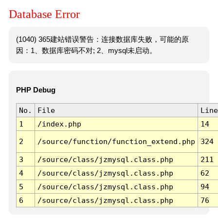
Database Error
(1040) 365建站错误警告：连接数据库失败，可能的原
因：1、数据库密码不对; 2、mysql未启动。
PHP Debug
No.
File
Line
1
/index.php
14
2
/source/function/function_extend.php
324
3
/source/class/jzmysql.class.php
211
4
/source/class/jzmysql.class.php
62
5
/source/class/jzmysql.class.php
94
6
/source/class/jzmysql.class.php
76