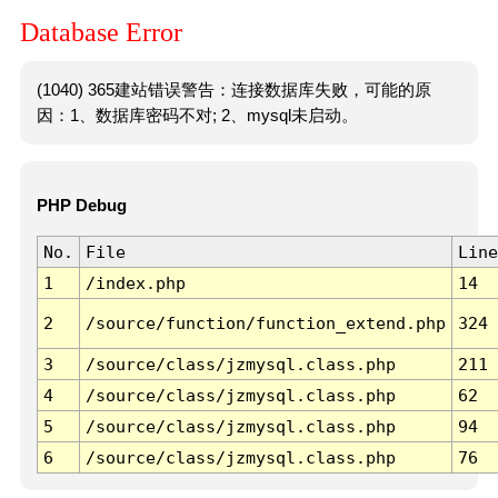
Database Error
(1040) 365建站错误警告：连接数据库失败，可能的原
因：1、数据库密码不对; 2、mysql未启动。
PHP Debug
No.
File
Line
1
/index.php
14
2
/source/function/function_extend.php
324
3
/source/class/jzmysql.class.php
211
4
/source/class/jzmysql.class.php
62
5
/source/class/jzmysql.class.php
94
6
/source/class/jzmysql.class.php
76