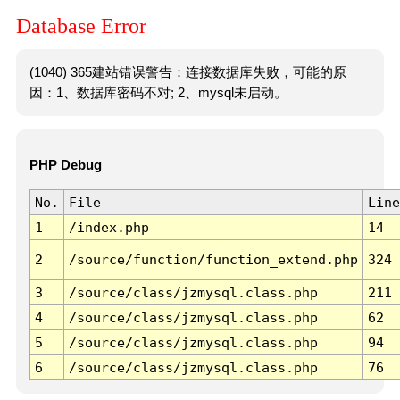
Database Error
(1040) 365建站错误警告：连接数据库失败，可能的原
因：1、数据库密码不对; 2、mysql未启动。
PHP Debug
No.
File
Line
1
/index.php
14
2
/source/function/function_extend.php
324
3
/source/class/jzmysql.class.php
211
4
/source/class/jzmysql.class.php
62
5
/source/class/jzmysql.class.php
94
6
/source/class/jzmysql.class.php
76