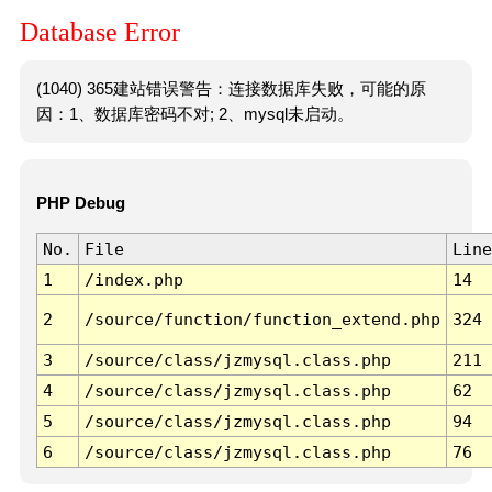
Database Error
(1040) 365建站错误警告：连接数据库失败，可能的原
因：1、数据库密码不对; 2、mysql未启动。
PHP Debug
No.
File
Line
1
/index.php
14
2
/source/function/function_extend.php
324
3
/source/class/jzmysql.class.php
211
4
/source/class/jzmysql.class.php
62
5
/source/class/jzmysql.class.php
94
6
/source/class/jzmysql.class.php
76