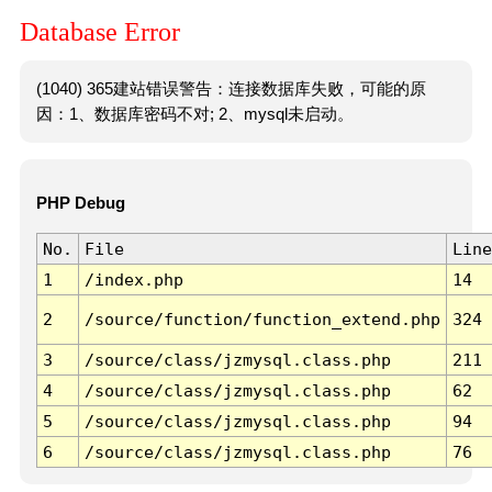
Database Error
(1040) 365建站错误警告：连接数据库失败，可能的原
因：1、数据库密码不对; 2、mysql未启动。
PHP Debug
No.
File
Line
1
/index.php
14
2
/source/function/function_extend.php
324
3
/source/class/jzmysql.class.php
211
4
/source/class/jzmysql.class.php
62
5
/source/class/jzmysql.class.php
94
6
/source/class/jzmysql.class.php
76