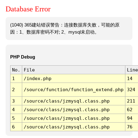
Database Error
(1040) 365建站错误警告：连接数据库失败，可能的原
因：1、数据库密码不对; 2、mysql未启动。
PHP Debug
No.
File
Line
1
/index.php
14
2
/source/function/function_extend.php
324
3
/source/class/jzmysql.class.php
211
4
/source/class/jzmysql.class.php
62
5
/source/class/jzmysql.class.php
94
6
/source/class/jzmysql.class.php
76