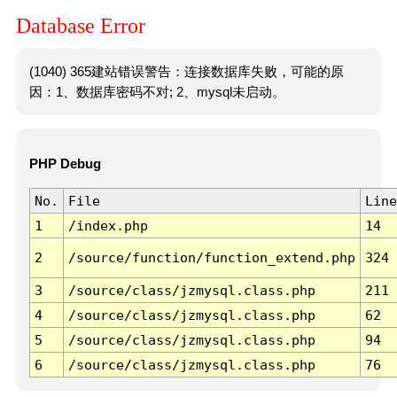
Database Error
(1040) 365建站错误警告：连接数据库失败，可能的原
因：1、数据库密码不对; 2、mysql未启动。
PHP Debug
No.
File
Line
1
/index.php
14
2
/source/function/function_extend.php
324
3
/source/class/jzmysql.class.php
211
4
/source/class/jzmysql.class.php
62
5
/source/class/jzmysql.class.php
94
6
/source/class/jzmysql.class.php
76