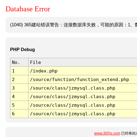
Database Error
(1040) 365建站错误警告：连接数据库失败，可能的原因：1、数
PHP Debug
No.
File
1
/index.php
2
/source/function/function_extend.php
3
/source/class/jzmysql.class.php
4
/source/class/jzmysql.class.php
5
/source/class/jzmysql.class.php
6
/source/class/jzmysql.class.php
www.365jz.com
已经将此