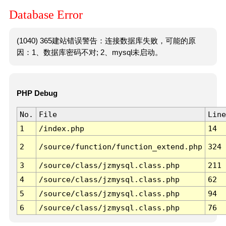
Database Error
(1040) 365建站错误警告：连接数据库失败，可能的原
因：1、数据库密码不对; 2、mysql未启动。
PHP Debug
No.
File
Line
1
/index.php
14
2
/source/function/function_extend.php
324
3
/source/class/jzmysql.class.php
211
4
/source/class/jzmysql.class.php
62
5
/source/class/jzmysql.class.php
94
6
/source/class/jzmysql.class.php
76