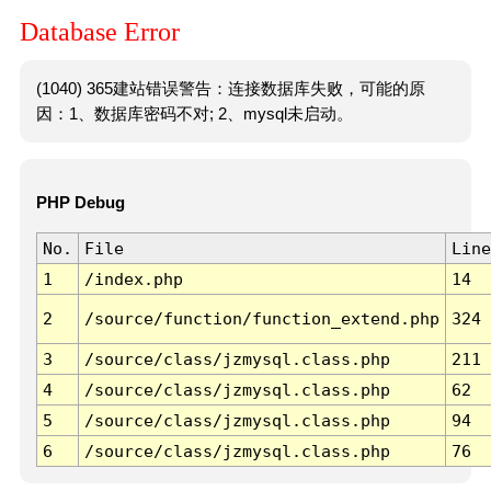
Database Error
(1040) 365建站错误警告：连接数据库失败，可能的原
因：1、数据库密码不对; 2、mysql未启动。
PHP Debug
No.
File
Line
1
/index.php
14
2
/source/function/function_extend.php
324
3
/source/class/jzmysql.class.php
211
4
/source/class/jzmysql.class.php
62
5
/source/class/jzmysql.class.php
94
6
/source/class/jzmysql.class.php
76