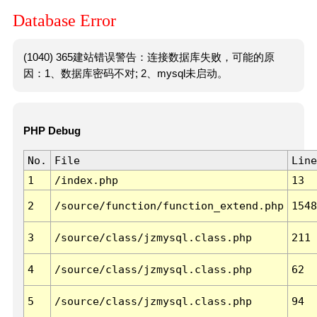
Database Error
(1040) 365建站错误警告：连接数据库失败，可能的原
因：1、数据库密码不对; 2、mysql未启动。
PHP Debug
No.
File
Line
1
/index.php
13
2
/source/function/function_extend.php
1548
3
/source/class/jzmysql.class.php
211
4
/source/class/jzmysql.class.php
62
5
/source/class/jzmysql.class.php
94