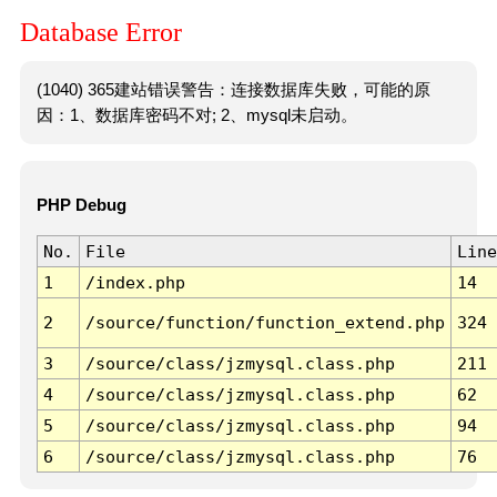
Database Error
(1040) 365建站错误警告：连接数据库失败，可能的原
因：1、数据库密码不对; 2、mysql未启动。
PHP Debug
No.
File
Line
1
/index.php
14
2
/source/function/function_extend.php
324
3
/source/class/jzmysql.class.php
211
4
/source/class/jzmysql.class.php
62
5
/source/class/jzmysql.class.php
94
6
/source/class/jzmysql.class.php
76