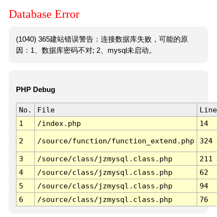
Database Error
(1040) 365建站错误警告：连接数据库失败，可能的原
因：1、数据库密码不对; 2、mysql未启动。
PHP Debug
No.
File
Line
1
/index.php
14
2
/source/function/function_extend.php
324
3
/source/class/jzmysql.class.php
211
4
/source/class/jzmysql.class.php
62
5
/source/class/jzmysql.class.php
94
6
/source/class/jzmysql.class.php
76