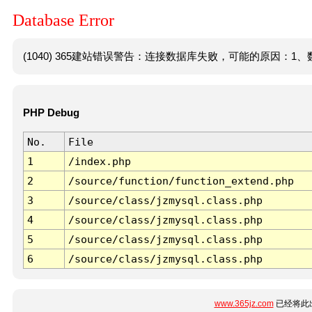
Database Error
(1040) 365建站错误警告：连接数据库失败，可能的原因：1、数
PHP Debug
No.
File
1
/index.php
2
/source/function/function_extend.php
3
/source/class/jzmysql.class.php
4
/source/class/jzmysql.class.php
5
/source/class/jzmysql.class.php
6
/source/class/jzmysql.class.php
www.365jz.com
已经将此