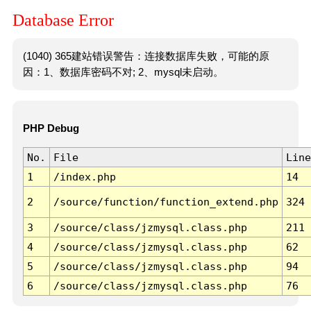
Database Error
(1040) 365建站错误警告：连接数据库失败，可能的原
因：1、数据库密码不对; 2、mysql未启动。
PHP Debug
No.
File
Line
1
/index.php
14
2
/source/function/function_extend.php
324
3
/source/class/jzmysql.class.php
211
4
/source/class/jzmysql.class.php
62
5
/source/class/jzmysql.class.php
94
6
/source/class/jzmysql.class.php
76