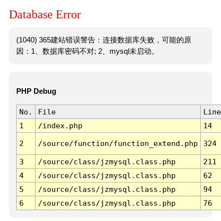
Database Error
(1040) 365建站错误警告：连接数据库失败，可能的原
因：1、数据库密码不对; 2、mysql未启动。
PHP Debug
No.
File
Line
1
/index.php
14
2
/source/function/function_extend.php
324
3
/source/class/jzmysql.class.php
211
4
/source/class/jzmysql.class.php
62
5
/source/class/jzmysql.class.php
94
6
/source/class/jzmysql.class.php
76