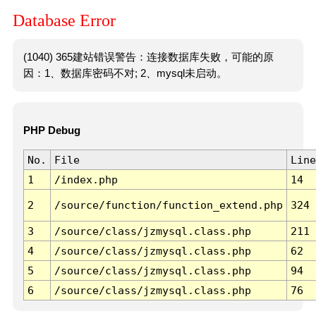
Database Error
(1040) 365建站错误警告：连接数据库失败，可能的原
因：1、数据库密码不对; 2、mysql未启动。
PHP Debug
No.
File
Line
1
/index.php
14
2
/source/function/function_extend.php
324
3
/source/class/jzmysql.class.php
211
4
/source/class/jzmysql.class.php
62
5
/source/class/jzmysql.class.php
94
6
/source/class/jzmysql.class.php
76