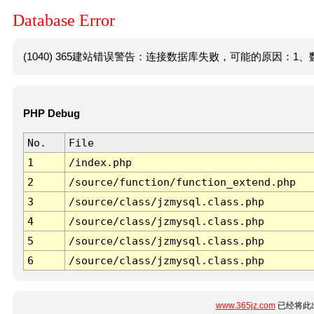
Database Error
(1040) 365建站错误警告：连接数据库失败，可能的原因：1、数
PHP Debug
No.
File
1
/index.php
2
/source/function/function_extend.php
3
/source/class/jzmysql.class.php
4
/source/class/jzmysql.class.php
5
/source/class/jzmysql.class.php
6
/source/class/jzmysql.class.php
www.365jz.com
已经将此