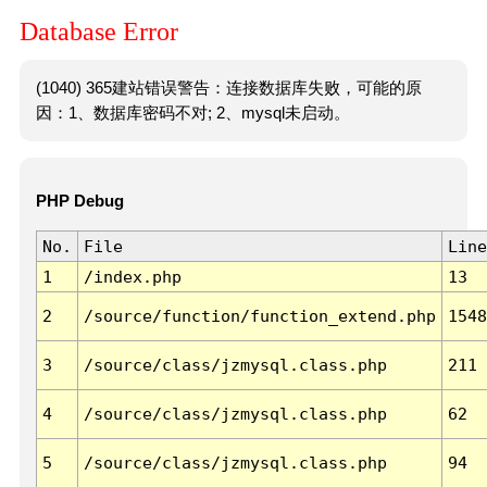
Database Error
(1040) 365建站错误警告：连接数据库失败，可能的原
因：1、数据库密码不对; 2、mysql未启动。
PHP Debug
No.
File
Line
1
/index.php
13
2
/source/function/function_extend.php
1548
3
/source/class/jzmysql.class.php
211
4
/source/class/jzmysql.class.php
62
5
/source/class/jzmysql.class.php
94